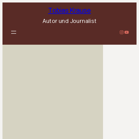
Zum
Tobias Krause
Inhalt
Autor und Journalist
springen
Mein Instagram-Profil
YouTube