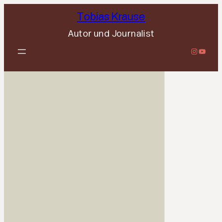
Zum
Tobias Krause
Inhalt
Autor und Journalist
springen
Mein Instagram-Profil
YouTube